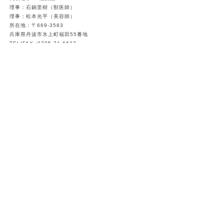
理事：石鍋里樹（獣医師）
理事：松本光平（美容師）
所在地：〒669-3583
兵庫県丹波市氷上町福田55番地
TEL/FAX :
0795-71-6627
E-Mail：
info@japanmta.com
アクセスマップ
copyright© Japan Medical Training