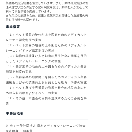
美容師の認定制度を運営しています。また、動物専用施設の管
理や運営状況を保証する認可制度を設け、動物と人が安心して
利用できる環境を提供しています。
​また親犬の病歴を含め、健康と遺伝疾患を加味した血統書の発
行を行う唯一の団体です。
事業概要
（１）ペット業界の地位向上を図るためのメディカルト
レーナー認定制度の実施
（２）ペット業界の地位向上を図るためのメディカルト
レーニングドッグ認定制度の実施
（３）動物の福祉及び人と動物の共生社会の構築を目的
としたメディカルトレーニングの実施
（４）美容業界の地位向上を図るためのメディカル美容
師認定制度の実施
（５）美容業界の地位向上を図るためのメディカル美容
施術およびその技術向上を目的とした教育・研修の実施
（６）ペット及び美容業界の発展と社会的地位向上のた
めの広報活動およびイベントの実施
​（７）その他、本協会の目的を達成するために必要な事
業
事務所概要
名 称：一般社団法人 日本メディカルトレーニング協会
代表理事： 稲葉薫